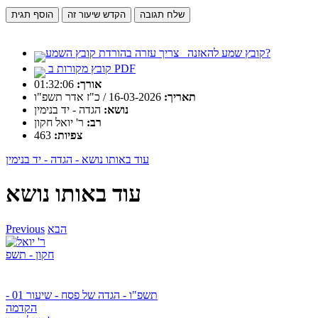
שלח תגובה
הקדש שיעור זה
הוסף תגית
צריך עזרה בהורדת קובץ השמע?
קובץ שמע להאזנה
קובץ מקורות ב PDF
01:32:06
אורך:
תאריך:
16-03-2026 / כ"ז אדר תשפ"ו
נושא:
הגדה - יד בנימין
רב:
ר' יואל חקון
צפיות:
463
עוד באותו נושא - הגדה - יד בנימין
עוד באותו נושא
הבא
Previous
תשפ"ו - הגדה של פסח - שיעור 01 -
הקדמה