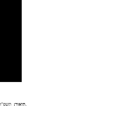
תשפ"ו - הגדה של פסח - שיעור 02 - הלכה למעשה לשיטת השד״ה, בנושא הגדה - יד בנימין הועבר ע"י ר' יואל חקון . ישיבת עטרת מרדכי ישיבה ללמודי קבלה.
תיאור: