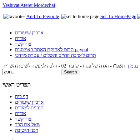
Yeshivat Ateret Mordechai
Add To Favorite
Set To HomePage
ארכיון שיעורים
אודות
צור קשר
תרום לאחזקת האתר באמצעות paypal
תרום לישיבת החיים והשלום / עטרת מרדכי
בנימין
תשפ"ו - הגדה של פסח - שיעור 02 - הלכה למעשה לשיטת השד״ה
תפריט ראשי
דף בית
ארכיון שיעורים
תוכנית לימודים
אודות
צור קשר
שאל את הרב
רבני הישיבה