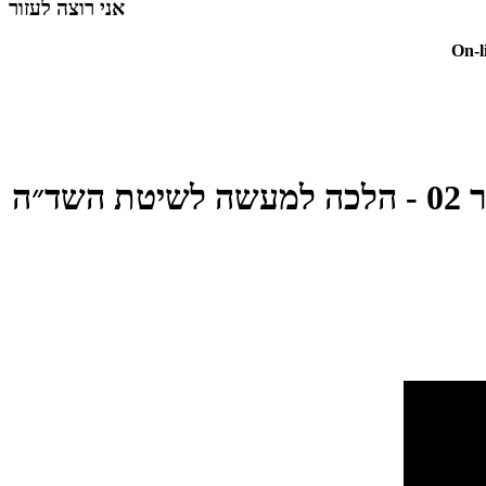
אני רוצה לעזור
On-l
ד״ה