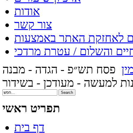
אודות
צור קשר
יים והשלום / עטרת מרדכי
ין
פסח תש״פ - הגדה - מבנה
נות למעשה - מעודכן - בשידור
תפריט ראשי
דף בית